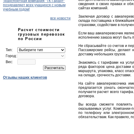
Транспортная компания "ТК Гарант"
сведения о своих правах и обя
поздравляет всех учащихся с новым
сайтах компаний.
учебным годом!
Заключая договор с авиаперево
все новости
склада поставщика к ближайше
страховки, содействие в получе
Расчет стоимости
Если ваш авиаперевозчик являе
грузовых перевозок
исполнению заказа могут быть 
по России
Не сбрасывайте со счетов и пер
Тип:
Пассажирские рейсы, делают 
доставку небольших грузов.
Город:
Вес:
Знакомясь с тарифами на услуг
ряда факторов: цена доставки о
маршрута, упаковка, класс опа
на складе, срочность доставки.
Отзывы наших клиентов
На сайте авиаперевозчика им
предлагается узнать окончат
получаете расчет всего тарифа
договора.
Вы всегда сможете повлиять 
оказываемых услуг. Компании-п
по телефону или электронном
обязательствам. Как правило, 