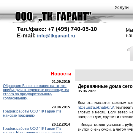
Услуги
Тел./факс: +7 (495) 740-05-10
Мы
E-mail:
на
info@tkgarant.ru
Новости
01.09.2015
Обращаем Ваше внимание на то, что
Деревянные дома сег
приём груза к перевозке производится
05.06.2022
строго по предварительному
согласованию.
Дом отапливается газовым ко
29.04.2015
https://istra.oknatek.ru/
, температ
График работы ООО "ТК ГаранT" в
злотых в месяц. Если ветер н
майские праздники
построен дом, хрустит и трескае
26.12.2014
- Иногда можно услышать рубку
График работы ООО "ТК ГаранТ" в
внутри очень сухой, а летом ч
связи с Новогодними праздниками