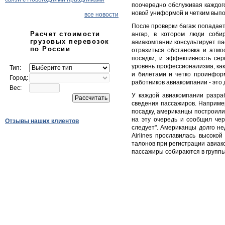
поочередно обслуживая каждог
новой униформой и четким вып
все новости
После проверки багаж попадает 
Расчет стоимости
ангар, в котором люди соби
грузовых перевозок
авиакомпании консультирует па
по России
отразиться обстановка и атм
посадки, и эффективность се
уровень профессионализма, ка
Тип:
и билетами и четко проинфор
Город:
работников авиакомпании - это
Вес:
У каждой авиакомпании разраб
сведения пассажиров. Например
посадку, американцы построили
на эту очередь и сообщил чере
Отзывы наших клиентов
следует". Американцы долго не
Airlines прославилась высоко
талонов при регистрации авиак
пассажиры собираются в группы