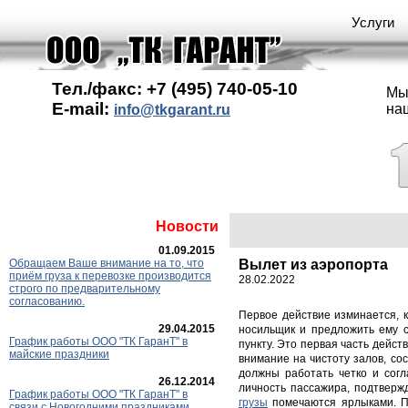
Услуги
Тел./факс: +7 (495) 740-05-10
Мы
E-mail:
на
info@tkgarant.ru
Новости
01.09.2015
Обращаем Ваше внимание на то, что
Вылет из аэропорта
приём груза к перевозке производится
28.02.2022
строго по предварительному
согласованию.
Первое действие изминается, к
29.04.2015
носильщик и предложить ему с
График работы ООО "ТК ГаранT" в
пункту. Это первая часть дейс
майские праздники
внимание на чистоту залов, со
должны работать четко и согл
26.12.2014
личность пассажира, подтверж
График работы ООО "ТК ГаранТ" в
грузы
помечаются ярлыками. П
связи с Новогодними праздниками