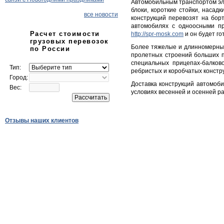
Автомобильным транспортом эле
блоки, короткие стойки, наса
все новости
конструкций перевозят на бор
автомобилях с одноосными пр
Расчет стоимости
http://spr-mosk.com
и он будет го
грузовых перевозок
Более тяжелые и длинномерные 
по России
пролетных строений больших п
специальных прицепах-балков
Тип:
ребристых и коробчатых констр
Город:
Доставка конструкций автомоби
Вес:
условиях весенней и осенней ра
Отзывы наших клиентов