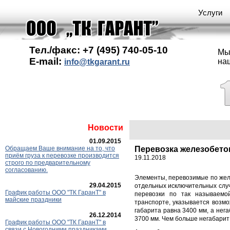
Услуги
Тел./факс: +7 (495) 740-05-10
Мы
E-mail:
на
info@tkgarant.ru
Новости
01.09.2015
Обращаем Ваше внимание на то, что
Перевозка железобет
приём груза к перевозке производится
19.11.2018
строго по предварительному
согласованию.
Элементы, перевозимые по желе
29.04.2015
отдельных исключительных случ
График работы ООО "ТК ГаранT" в
перевозки по так называемо
майские праздники
транспорте, указывается возмо
габарита равна 3400 мм, а нег
26.12.2014
3700 мм. Чем больше негабарит
График работы ООО "ТК ГаранТ" в
связи с Новогодними праздниками