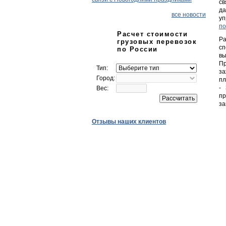
св
да
все новости
уп
по
Расчет стоимости
Ра
грузовых перевозок
сп
по России
вы
Пр
Тип:
за
Город:
пл
-
Вес:
пр
за
Отзывы наших клиентов