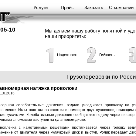
Услуги
Прайс
Заказать
О компании
-05-10
Мы делаем нашу работу понятной и уд
наши приоритеты:
Надежность
Гибкость
Грузоперевозки по Росс
авномерная натяжка проволоки
.10.2016
вершая солебательные движения, водило укладывает проволоку на уз
нопленке. Иглы наштамповываются с помощью двух пуансонов, приводимы
ске кулачками. Колебательные движения сообщаются водилу через шестерн
уппами с помощью выступов на кулачковом диске.
нопленка с намотанными решетками протягивается через головку вед
ижение от двигателя через кулачковый диск и выступ. Ролик передает дв