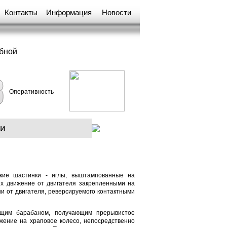
Контакты
Информация
Новости
обной
Оперативность
ии
кие шастинки - иглы, выштампованные на
х движение от двигателя закрепленными на
и от двигателя, реверсируемого контактными
ущим барабаном, получающим прерывистое
ижение на храповое колесо, непосредственно