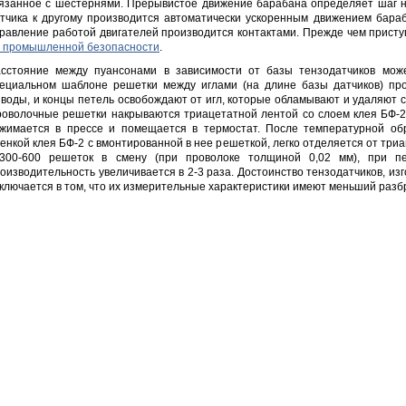
язанное с шестернями. Прерывистое движение барабана определяет шаг на
тчика к другому производится автоматически ускоренным движением бараб
равление работой двигателей производится контактами. Прежде чем прист
 промышленной безопасности
.
сстояние между пуансонами в зависимости от базы тензодатчиков мож
ециальном шаблоне решетки между иглами (на длине базы датчиков) пр
воды, и концы петель освобождают от игл, которые обламывают и удаляют 
оволочные решетки накрываются триацетатной лентой со слоем клея БФ-2,
жимается в прессе и помещается в термостат. После температурной обр
енкой клея БФ-2 с вмонтированной в нее решеткой, легко отделяется от три
 300-600 решеток в смену (при проволоке толщиной 0,02 мм), при п
оизводительность увеличивается в 2-3 раза. Достоинство тензодатчиков, из
ключается в том, что их измерительные характеристики имеют меньший разб