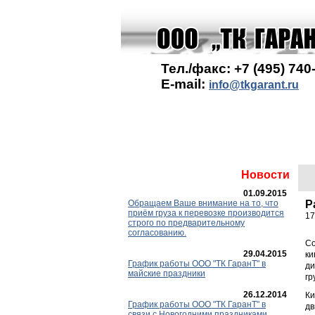
Тел./факс: +7 (495) 740
E-mail:
info@tkgarant.ru
Новости
01.09.2015
Обращаем Ваше внимание на то, что
Р
приём груза к перевозке производится
17
строго по предварительному
согласованию.
Со
29.04.2015
ки
График работы ООО "ТК ГаранT" в
ди
майские праздники
гр
26.12.2014
Ки
График работы ООО "ТК ГаранТ" в
дв
связи с Новогодними праздниками