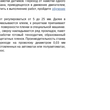
мотки датчиков. Переход от намотки одного
ана, приводящегося в движение двигателем;
упить к выполнению работ, пройдите
обучение
ет регулироваться от 5 до 25 мм. Далее в
омазываются клеем, к решеткам припаивают
с поверхности пленки в специальной машинке.
 сверху накладывается ряд прокладок, пакет
аботки готовый тензодатчик, образованный
ацетатных пленок. Производительность станка
ереходе на проволоку диаметром 0,03 мм
готовленных на автоматах или полуавтоматах,
рос.