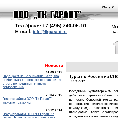
Услуги
Тел./факс: +7 (495) 740-05-10
Мы
E-mail:
на
info@tkgarant.ru
Новости
01.09.2015
Обращаем Ваше внимание на то, что
Туры по России из СП
приём груза к перевозке производится
18.06.2016
строго по предварительному
согласованию.
Исходными бухгалтерскими док
29.04.2015
дебетом и отражает объем пос
График работы ООО "ТК ГаранT" в
ценности. Основной метод ра
майские праздники
предприятия, включая стоимост
началу каждого отчетного пери
26.12.2014
итоге должен также балансиров
График работы ООО "ТК ГаранТ" в
определяется начальным сальдо
связи с Новогодними праздниками