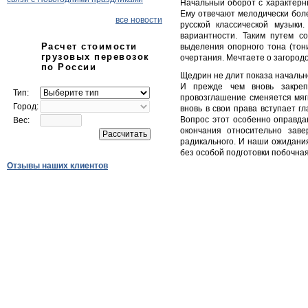
Начальный оборот с характерны
Ему отвечают мелодически бол
все новости
русской классической музыки
вариантности. Таким путем со
Расчет стоимости
выделения опорного тона (тон
грузовых перевозок
очертания. Мечтаете о загоро
по России
Щедрин не длит показа начально
И прежде чем вновь закреп
Тип:
провозглашение сменяется мяг
Город:
вновь в свои права вступает 
Вопрос этот особенно оправда
Вес:
окончания относительно зав
радикального. И наши ожидани
без особой подготовки побочная
Отзывы наших клиентов