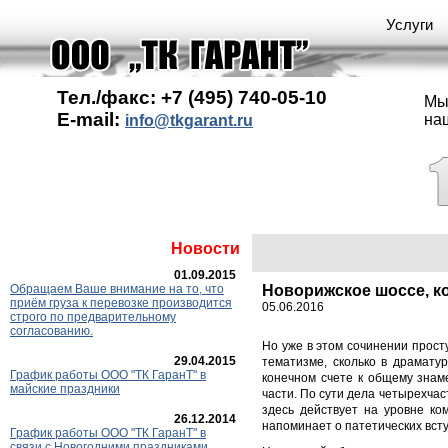
Услуги
Тел./факс: +7 (495) 740-05-10
Мы
E-mail:
на
info@tkgarant.ru
Новости
01.09.2015
Обращаем Ваше внимание на то, что
Новорижское шоссе, к
приём груза к перевозке производится
05.06.2016
строго по предварительному
согласованию.
Но уже в этом сочинении прост
29.04.2015
тематизме, сколько в драмату
График работы ООО "ТК ГаранT" в
конечном счете к общему знам
майские праздники
части. По сути дела четырехча
здесь действует на уровне ко
26.12.2014
напоминает о патетических вст
График работы ООО "ТК ГаранТ" в
связи с Новогодними праздниками