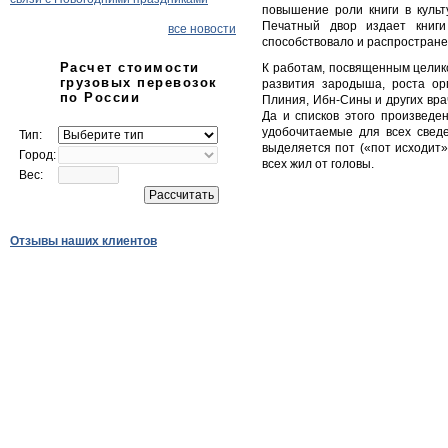
повышение роли книги в культ
Печатный двор издает книги 
все новости
способствовало и распростране
Расчет стоимости
К работам, посвященным целик
грузовых перевозок
развития зародыша, роста ор
по России
Плиния, Ибн-Сины и других вр
Да и списков этого произведе
удобочитаемые для всех сведе
Тип:
выделяется пот («пот исходит»
Город:
всех жил от головы.
Вес:
Отзывы наших клиентов