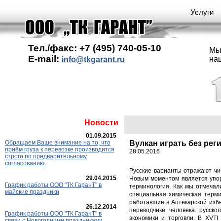
Услуги
Тел./факс: +7 (495) 740-05-10
Мы
E-mail:
на
info@tkgarant.ru
Новости
01.09.2015
Обращаем Ваше внимание на то, что
Вулкан играть без рег
приём груза к перевозке производится
28.05.2016
строго по предварительному
согласованию.
Русские варианты отражают чис
29.04.2015
Новым моментом является упор 
График работы ООО "ТК ГаранT" в
терминология. Как мы отмечали
майские праздники
специальная химическая терми
работавшие в Аптекарской избе
26.12.2014
переводчике человека русског
График работы ООО "ТК ГаранТ" в
экономики и торговли. В XVTI
связи с Новогодними праздниками